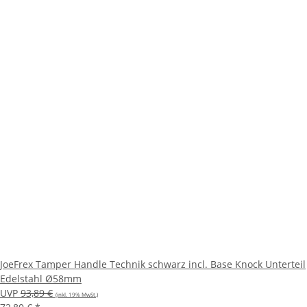
JoeFrex Tamper Handle Technik schwarz incl. Base Knock Unterteil
Edelstahl Ø58mm
UVP
93,89 €
(inkl. 19% MwSt.)