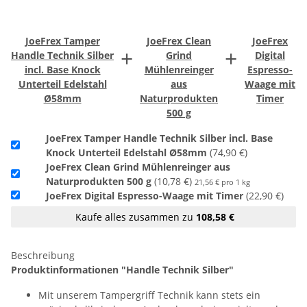
JoeFrex Tamper
JoeFrex Clean
JoeFrex
+
+
Handle Technik Silber
Grind
Digital
incl. Base Knock
Mühlenreinger
Espresso-
Unterteil Edelstahl
aus
Waage mit
Ø58mm
Naturprodukten
Timer
500 g
JoeFrex Tamper Handle Technik Silber incl. Base
Knock Unterteil Edelstahl Ø58mm
(74,90 €)
JoeFrex Clean Grind Mühlenreinger aus
Naturprodukten 500 g
(10,78 €)
21,56 € pro 1 kg
JoeFrex Digital Espresso-Waage mit Timer
(22,90 €)
Kaufe alles zusammen zu
108,58 €
Beschreibung
Produktinformationen "Handle Technik Silber"
Mit unserem Tampergriff Technik kann stets ein