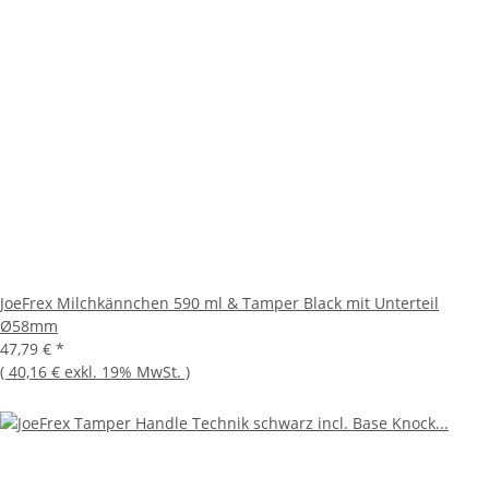
JoeFrex Milchkännchen 590 ml & Tamper Black mit Unterteil
Ø58mm
47,79 €
*
(
40,16 €
exkl. 19% MwSt.
)