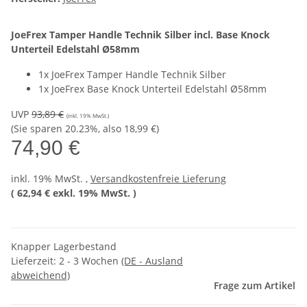
JoeFrex Tamper Handle Technik Silber incl. Base Knock
Unterteil Edelstahl Ø58mm
1x JoeFrex Tamper Handle Technik Silber
1x JoeFrex Base Knock Unterteil Edelstahl Ø58mm
UVP
93,89 €
(inkl. 19% MwSt.)
(Sie sparen
20.23%
, also
18,99 €
)
74,90 €
inkl. 19% MwSt. ,
Versandkostenfreie Lieferung
(
62,94 €
exkl. 19% MwSt.
)
Knapper Lagerbestand
Lieferzeit:
2 - 3 Wochen
(DE - Ausland
abweichend)
Frage zum Artikel