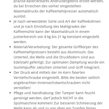
präzise kalibrierbares Andruckergebnis erzielt werden,
da bei Erreichen des vorher eingestellten
Maximaldrucks der Kaffeemehlpresser automatisch
auslöst.
Je nach verwendeter Sorte und Art der Kaffeebohnen
und je nach Einstellung des Mahlgrades der
Kaffeemühle kann der Maximaldruck in einem
Justierbereich von 8 kg bis 21 kg konstant eingestellt
werden.
Material/Verarbeitung: Der gesamte Griffkörper des
Kaffeemehlpressers besteht aus Aluminium. Das
Unterteil, die Welle und die Druckfedern sind aus
Edelstahl gefertigt. Zur optimalen Dämpfung wurde ein
Gummipuffer zwischen Unterteil und Griff integriert.
Der Druck wird mittels der im Kern fixierten
Verstellschraube eingestellt. Bitte die beiden seitlich
angebrachten Innensechskantschrauben nicht
verstellen!
Pflege und Handhabung: Der Tamper kann feucht
gereinigt werden, darf jedoch NICHT in die
Spülmaschine kommen! Zur besseren Schmierung der
Welle kann ab und zu von oben ein Tropfen feines