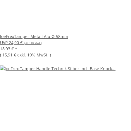
JoeFrexTamper Metall Alu Ø 58mm
UVP
24,90 €
(inkl. 19% MwSt.)
18,93 €
*
(
15,91 €
exkl. 19% MwSt.
)