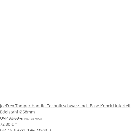
JoeFrex Tamper Handle Technik schwarz incl. Base Knock Unterteil
Edelstahl Ø58mm
UVP
93,89 €
(inkl. 19% MwSt.)
72,80 €
*
(
61,18 €
exkl. 19% MwSt.
)